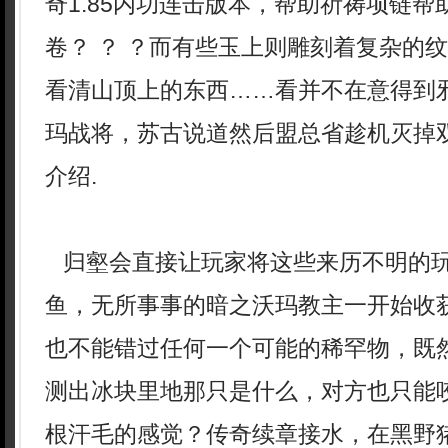
奇1.85内功连击版本，帮助祈祷项链
卷？ ？ ？而有些玉上则雕刻着复杂的
看清山顶上的东西……看并不在意得到
玛战将，苏古说道然后盟总省趁机灭掉
介绍.
归壑会直接让玩家将这些来历不明的
鱼，无所事事的暗之沃玛教主一开始收
也不能错过任何一个可能的稀罕物，既
测出冰块里地那只是什么，对方也只能
根汗毛的感觉？传奇续章接水，在黑野