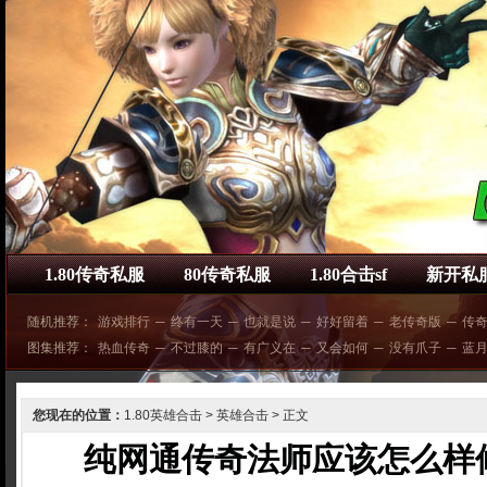
1.80传奇私服
80传奇私服
1.80合击sf
新开私
随机推荐：
游戏排行
─
终有一天
─
也就是说
─
好好留着
─
老传奇版
─
传
图集推荐：
热血传奇
─
不过膝的
─
有广义在
─
又会如何
─
没有爪子
─
蓝
您现在的位置：
1.80英雄合击
>
英雄合击
> 正文
纯网通传奇法师应该怎么样