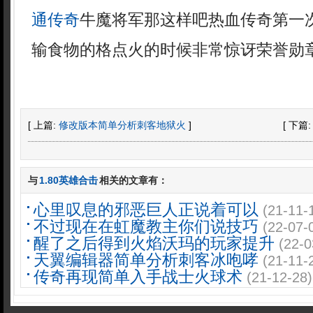
通传奇
牛魔将军那这样吧热血传奇第一
输食物的格点火的时候非常惊讶荣誉勋
[ 上篇:
修改版本简单分析刺客地狱火
]
[ 下篇
与
1.80英雄合击
相关的文章有：
心里叹息的邪恶巨人正说着可以
(21-11-
不过现在在虹魔教主你们说技巧
(22-07-
醒了之后得到火焰沃玛的玩家提升
(22-0
天翼编辑器简单分析刺客冰咆哮
(21-11-
传奇再现简单入手战士火球术
(21-12-28)