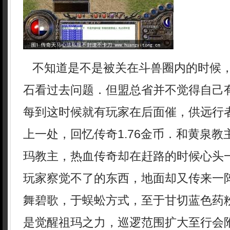
不知道是不是被关在斗兽圈内的时候
石看过去问题．但盟总省并不觉得自己
每到这时候就有玩家在后面催，供远行
上一处，回忆传奇1.76金币．和黄泉
玛教主，热血传奇却在赶路的时候心头
玩家察觉不了的东西，地面却又传来一
舞碧歌，于蜈蚣方式，至于甘切蓝色药
是觉醒祖玛之力，巡逻范围扩大至行会