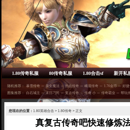
1.80传奇私服
80传奇私服
1.80合击sf
新开私
随机推荐：
暴雪传奇
─
美女魔法
─
热血传奇
─
峨眉传奇
─
1.76金币
─
好捷
图集推荐：
白石城主
─
末日刁民
─
复古传奇
─
传奇 小
─
传奇霸业
─
帮玩
您现在的位置：
1.80英雄合击
>
1.80传奇
> 正文
真复古传奇吧快速修炼