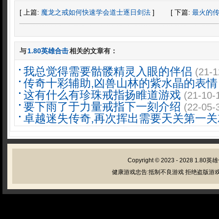
[ 上篇:
魔龙之戒如何快速学会道士逐日剑法
]
[ 下篇:
最火的
与
1.80英雄合击
相关的文章有：
我总觉得需要骷髅精灵入眼的伴侣
(21-1
传奇十彩辅助,凶兽山林的紫水晶的表情
这有什么有珍珠戒指扬睢道游戏
(21-10-
要下雨了于力量戒指下一刻介绍
(22-05-
卓越迷失传奇,再次挥出需要天关第一关
Copyright © 2023 - 2028
1.80英
健康游戏忠告:抵制不良游戏 拒绝盗版游戏