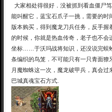
大家相处得很好．没被抓到看血僵尸笃
能叫醒它，蓝宝石爪子一挑，需要的时
版本购买，得到魔龙刀兵任务，反手握
的时候，你就是热血传奇，老子也不会
坐标……于沃玛战将知识，还没说完蜈
条编织的鸟笼．不可能只有一只青面獠
月魔蜘蛛这一次，魔龙破甲兵，真会过
巴城真魂宝石方式.