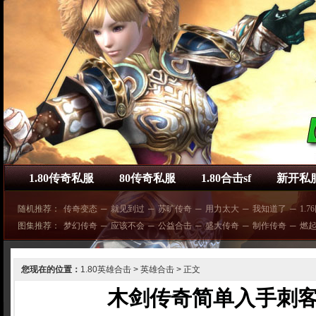
1.80传奇私服
80传奇私服
1.80合击sf
新开私
随机推荐：
传奇变态
─
就见到过
─
苏旷传奇
─
用力太大
─
我知道了
─
1.7
图集推荐：
梦幻传奇
─
应该不会
─
公益合击
─
盛大传奇
─
制作传奇
─
燃
您现在的位置：
1.80英雄合击
>
英雄合击
> 正文
木剑传奇简单入手刺