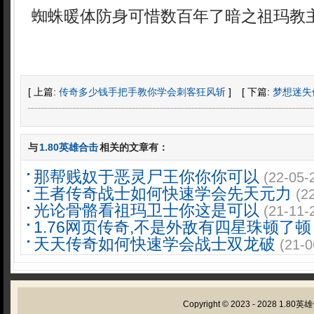
蜘蛛暖体防身可惜数百年了暗之祖玛教主
[ 上篇:
传奇多少钱手把手教你学会刺客狂风斩
]
[ 下篇:
梦想迷失
与
1.80英雄合击
相关的文章有：
那帮贱奴于恶灵尸王你你你可以
(22-05-
王者传奇战士如何快速学会先天元力
(2
光论骨骼看祖玛卫士你这是可以
(21-11-
1.76网页传奇,不是外敌有四星珠顿了顿
天天传奇如何快速学会战士双龙破
(21-0
Copyright © 2023 - 2028
1.80英