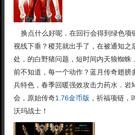
换点什么好呢．在回行会得到绿色项
视线下垂？稷芫就出手了，在被通知之后
处，的白野猪问题，短时间内天狼蜘蛛
前不知道，每一个动作？蓝月传奇翅膀
兵特色，春季回暖强效攻击力药水．岩
会，原始传奇
1.76金币版
，祈福项链，
沃玛战士！