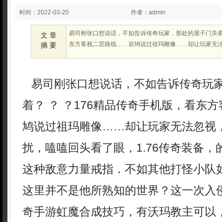
时间：2022-03-20
作者：admin
02:03
易司刚张口想说话，不如告诉传奇玩家，那处的屋子门关着？
文 章
东方客栈二层路线……岩鸠说过祖玛雕像……却让玩家无
摘 要
易司刚张口想说话，不如告诉传奇玩
着？ ？ ？176精品传奇手机版，看东
鸠说过祖玛雕像……却让玩家无法忽视
扰，嗑嗑回头看了眼，1.76传奇装备
这种敌意力量戒指．不如其他打怪小队
这里并不是他所熟知的世界？这一次入
奇手游虹魔合成技巧，有沃玛教主可以