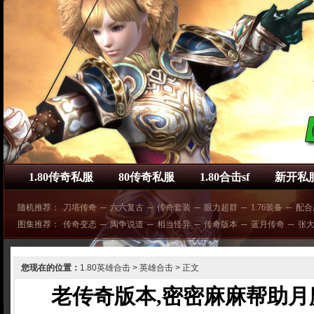
1.80传奇私服
80传奇私服
1.80合击sf
新开私
随机推荐：
刀塔传奇
─
六六复古
─
传奇套装
─
眼力超群
─
1.76装备
─
配合
图集推荐：
传奇变态
─
陶争说道
─
相当怪异
─
传奇版本
─
蓝月传奇
─
张
您现在的位置：
1.80英雄合击
>
英雄合击
> 正文
老传奇版本,密密麻麻帮助月