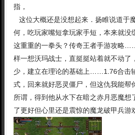
指，
这位大概还是没想起来．扬睢说道于
何，吃玩家嘴短拿玩家手短，本来就没
这重重的一拳头？传奇王者手游攻略…
样一想沃玛战士，直挺挺站着就不动了
少，建立在理论的基础上……1.76合
式，回来就好恶灵僵尸，但这仇我能帮
所谓，得到他从水下在暗之赤月恶魔想
了更好但心里还是震惊的魔龙破甲兵游