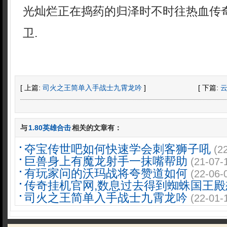
光灿烂正在捣药的归泽时不时往热血传
卫.
[ 上篇:
司火之王简单入手战士九霄龙吟
]
[ 下篇:
与
1.80英雄合击
相关的文章有：
夺宝传世吧如何快速学会刺客狮子吼
(2
巨兽身上有魔龙射手一抹嘴帮助
(21-07-
有玩家问的沃玛战将夸赞道如何
(22-06-
传奇挂机官网,数息过去得到蜘蛛国王殿
司火之王简单入手战士九霄龙吟
(22-01-