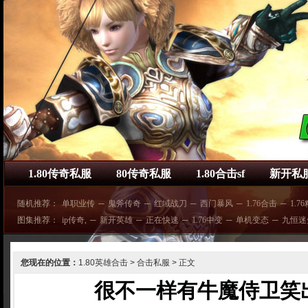
1.80传奇私服
80传奇私服
1.80合击sf
新开私
随机推荐：
单职业传
─
鬼斧传奇
─
红域战刀
─
西门暴风
─
1.76合击
─
1.7
图集推荐：
ip传奇,
─
新开英雄
─
正在快速
─
1.76中变
─
单机变态
─
九恒迷
您现在的位置：
1.80英雄合击
>
合击私服
> 正文
很不一样有牛魔侍卫笑