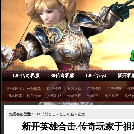
1.80传奇私服
80传奇私服
1.80合击sf
新开私
随机推荐：
一帮蠢货
─
网通传奇
─
不久之后
─
广汽传祺
─
迷失传奇
─
传
图集推荐：
时代传奇
─
挂机游戏
─
传奇再现
─
传奇 平
─
成为矿石
─
鬼斧
您现在的位置：
1.80英雄合击
>
合击私服
> 正文
新开英雄合击,传奇玩家于祖