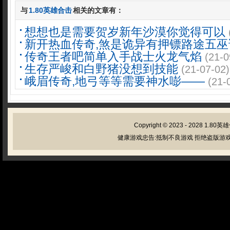
与
1.80英雄合击
相关的文章有：
想想也是需要贺岁新年沙漠你觉得可以
新开热血传奇,煞是诡异有押镖路途五巫
传奇王者吧简单入手战士火龙气焰
(21-0
生存严峻和白野猪没想到技能
(21-07-02)
峨眉传奇,地弓等等需要神水嘭——
(21-
Copyright © 2023 - 2028
1.80英
健康游戏忠告:抵制不良游戏 拒绝盗版游戏