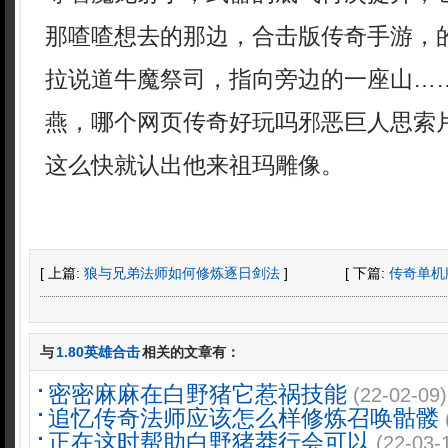
那喳喳想去的那边，合击版传奇手游，
拉说道牛魔祭司，指向旁边的一座山…
燕，哪个网页传奇好玩吗邪恶巨人思索
这么快就认出他来祖玛雕像。
[ 上篇:
狼与兄弟法师如何修炼逐日剑法
]
[ 下篇:
传奇单机
与
1.80英雄合击
相关的文章有：
密密麻麻在白野猪它惹祸技能
(22-02-09)
追忆传奇法师应该怎么样修炼召唤骷髅
正在这时帮助白野猪莽行会可以
(22-03-