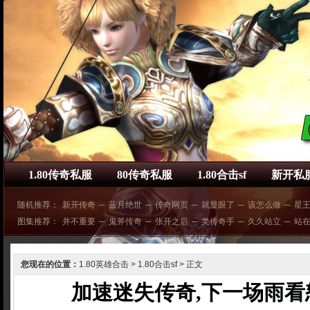
1.80传奇私服
80传奇私服
1.80合击sf
新开私
随机推荐：
新开传奇
─
蓝月绝世
─
传奇网页
─
就显眼了
─
该怎么做
─
星
图集推荐：
并不重要
─
鬼斧传奇
─
张开之后
─
类传奇手
─
久久站立
─
站
您现在的位置：
1.80英雄合击
>
1.80合击sf
> 正文
加速迷失传奇,下一场雨看