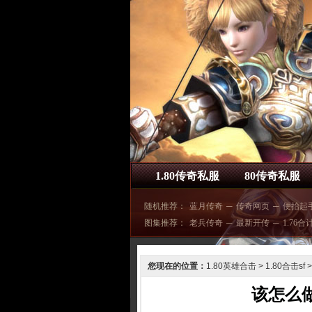
1.80传奇私服
80传奇私服
随机推荐：
蓝月传奇
─
传奇网页
─
便抬起
图集推荐：
老兵传奇
─
最新开传
─
1.76合
您现在的位置：
1.80英雄合击
>
1.80合击sf
>
该怎么