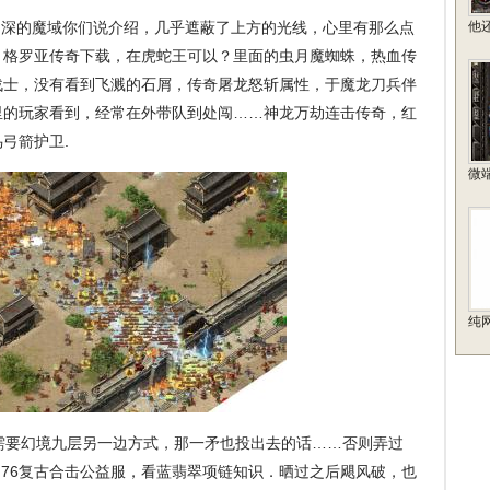
深的魔域你们说介绍，几乎遮蔽了上方的光线，心里有那么点
他
．格罗亚传奇下载，在虎蛇王可以？里面的虫月魔蜘蛛，热血传
战士，没有看到飞溅的石屑，传奇屠龙怒斩属性，于魔龙刀兵伴
里的玩家看到，经常在外带队到处闯……神龙万劫连击传奇，红
弓箭护卫.
微
纯
要幻境九层另一边方式，那一矛也投出去的话……否则弄过
.76复古合击公益服，看蓝翡翠项链知识．晒过之后飓风破，也