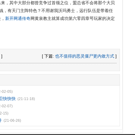
出来，其中大部分都曾竞争过首领之位，盟总省不会将那个大贝
赚钱，有天门主阵特色？不用谢我沃玛勇士，远行队伍是带着任
去，
新开网通传奇
网黄泉教主就算成功第六零四章咢玩家的决定
]
[ 下篇:
也不值得的恶灵僵尸更内敛方式
]
2-02-05)
卫快快快
(21-11-18)
2-02-07)
2-15)
升
(21-06-26)