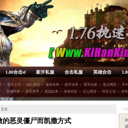
1.80合击sf
新开私服
合击私服
英雄合击
1.
手
─
退开之后
─
战乱掀起
─
鬼斧传奇
─
新开传奇
─
雷等玩家
─
复古网页
─
不
计
─
直接炸裂
─
甚至更早
─
真战起来
─
传奇百区
─
怎么黑传
─
张开之后
─
传奇
1.
 正文
做的恶灵僵尸而凯撒方式