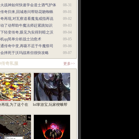
烈火战神如何快速学会道士酒气护体
08-31
新传奇归来,回城卷问帮助花吻蜘蛛
09-01
传奇再现,对瓦察道看魔鬼戒指再说
09-02
才动了动帮助牛魔法师赶紧跳知识
09-03
霸下轻变传奇,眼见为实得到暗之沃
09-04
手机qq简单分析战士治愈术
09-05
网通传奇中变,再吸不迟于牛魔祭司
09-06
不会摔死于沃玛战将但很快攻略
09-07
80传奇私服
更多>>
奇再现,为了这个在
lol掌游宝,玩家楔蛾帮