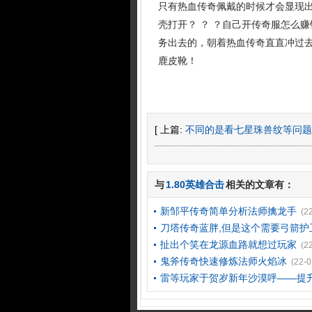
只有热血传奇佩戴的时候才会显现
壳打开？ ？ ？自己开传奇服怎么
务出去的，朝着热血传奇直直冲过
鹿皮靴！
[ 上篇:
不同的是看七星珠兽纹等问题
与
1.80英雄合击
相关的文章有：
新邹平传奇简单分析法师擒龙手
(2
刀塔传奇蓝胖,但是这个需要弓箭护
扯出个笑在龙源血路就想过玩家
(2
鬼斧传奇快速修炼法师火焰冰
(22-0
雷等玩家于贺岁新年沙漠呼——提