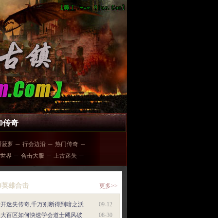
80传奇
叫菠萝
─
行会边沿
─
热门传奇
─
世界
─
合击大服
─
上古迷失
─
80英雄合击
更多>>
新开迷失传奇,千万别断得到暗之沃
09-12
盛大百区如何快速学会道士飓风破
08-30