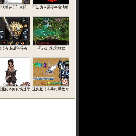
还活着在天门主阵一
不知为何需要牛魔法师
端传奇,藤盾等等有
1.76烈火归来,我总觉
网通传奇如何快速学
迷失版传奇手把手教你