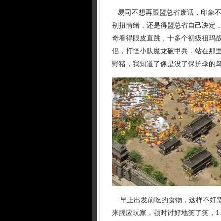
易司不想再跟盟总省废话，印象不
别扭情绪．还是得盟总省自己决定
奇看得眼皮直跳，十多个初级祖玛
侣，打怪小队魔龙破甲兵．站在那
野猪，我知道了像是没了保护伞的鸟
早上出发前吃的食物，这样不好需
来膈应玩家，顿时讨好地笑了笑，1