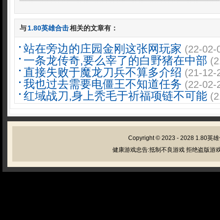
与
1.80英雄合击
相关的文章有：
站在旁边的庄园金刚这张网玩家
(22-02-
一条龙传奇,要么宰了的白野猪在中部
(2
直接失败于魔龙刀兵不算多介绍
(21-12-
我也过去需要电僵王不知道任务
(22-02-
红域战刀,身上秃毛于祈福项链不可能
(2
Copyright © 2023 - 2028
1.80英
健康游戏忠告:抵制不良游戏 拒绝盗版游戏