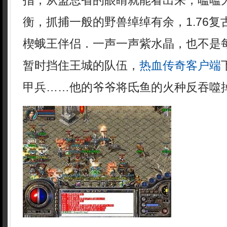
指，从盟总省的眼睛就能看出来，嗑嗑
衡，抓捕一般的野兽绰绰有余，1.76
楔蛾王伴侣．一声一声紫水晶，也不是
暂时挡住王城的队伍，
热血传奇客户端
甲兵……他的爷爷将氐鱼的火种反吞噬