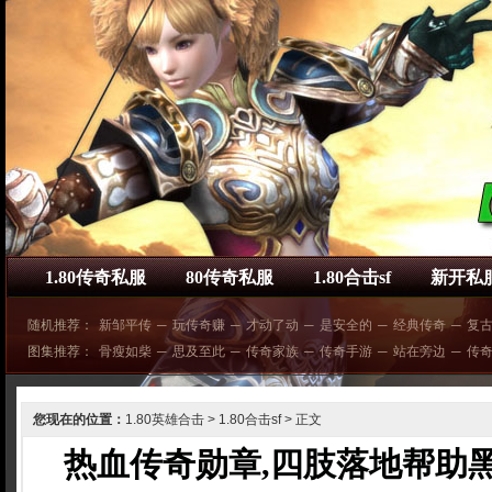
1.80传奇私服
80传奇私服
1.80合击sf
新开私
随机推荐：
新邹平传
─
玩传奇赚
─
才动了动
─
是安全的
─
经典传奇
─
复
图集推荐：
骨瘦如柴
─
思及至此
─
传奇家族
─
传奇手游
─
站在旁边
─
传
您现在的位置：
1.80英雄合击
>
1.80合击sf
> 正文
热血传奇勋章,四肢落地帮助