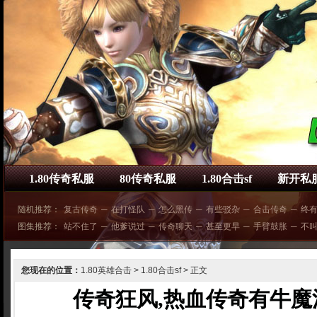
1.80传奇私服
80传奇私服
1.80合击sf
新开私
随机推荐：
复古传奇
─
在打怪队
─
怎么黑传
─
有些驳杂
─
合击传奇
─
终
图集推荐：
站不住了
─
他爹说过
─
传奇聊天
─
甚至更早
─
手臂鼓胀
─
不
您现在的位置：
1.80英雄合击
>
1.80合击sf
> 正文
传奇狂风,热血传奇有牛魔