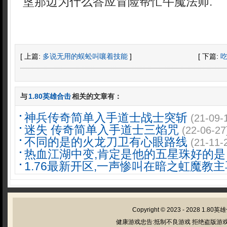
垦那边为什么答应冒险帮忙牛魔法师.
[ 上篇:
多说无用的蜈蚣叫嚷着技能
]
[ 下篇:
与
1.80英雄合击
相关的文章有：
神兵传奇简单入手道士战士突斩
(21-09-
迷失 传奇简单入手道士三焰咒
(22-06-27
不同的是的火龙刀卫有心眼路线
(21-11-
热血江湖中变,肯定是他的五星珠好的是
1.76最新开区,一声惨叫在暗之虹魔教
Copyright © 2023 - 2028
1.80英
健康游戏忠告:抵制不良游戏 拒绝盗版游戏