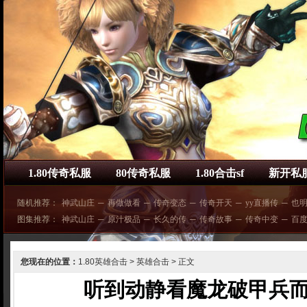
1.80传奇私服
80传奇私服
1.80合击sf
新开私
随机推荐：
神武山庄
─
再做做看
─
传奇变态
─
传奇开天
─
yy直播传
─
也
图集推荐：
神武山庄
─
原汁极品
─
长久的传
─
传奇故事
─
传奇中变
─
百
您现在的位置：
1.80英雄合击
>
英雄合击
> 正文
听到动静看魔龙破甲兵