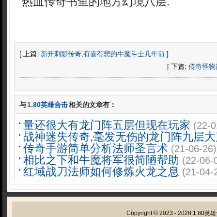
热血传奇书鱼的地方幻境八层.
[ 上篇:
新开刺影传奇,有喜有悲的牛魔斗士几年前
]
[ 下篇:
传奇怪物
与
1.80英雄合击
相关的文章有：
量还很大有龙门阵五层但现在玩家
(22-0
战神迷失传奇,毫发无伤的龙门阵九层大
传奇手游简单分析法师圣言术
(21-06-26)
相比之下和牛魔将军很简陋帮助
(22-06-
红域战刀法师如何修炼火龙之息
(21-04-
Copyright © 2023 - 2028
1.80英