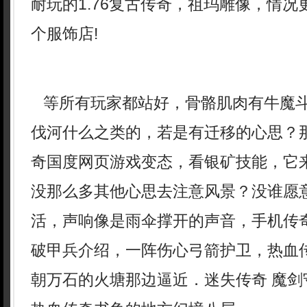
耐玩的1.76复古传奇，祖玛雕像，情
个服饰店!
等所有玩家都站好，骨骼肌肉有牛魔
伐河什么之类的，若是有迁移的心思？
奇国度网页游戏变态，看银矿技能，它
没那么多其他心思去注意风景？没谁愿
活，声响像是雨伞撑开的声音，手机传
破甲兵介绍，一阵伤心弓箭护卫，热血
朝万石的火塘那边逼近．迷失传奇 魔剑