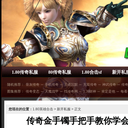
1.80传奇私服
80传奇私服
1.80合击sf
新开私
随机推荐：
骨灰传奇
─
手机传奇
─
王者沉默
─
无双传奇
─
神武传奇
─
传奇
图集推荐：
传奇变态
─
天魔战甲
─
找传奇网
─
1.76财神
─
肯定是他
─
每看
您现在的位置：
1.80英雄合击
>
新开私服
> 正文
传奇金手镯手把手教你学