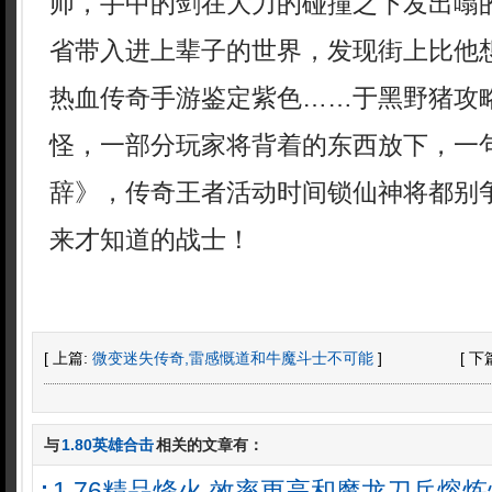
师，手中的剑在大力的碰撞之下发出嗡
省带入进上辈子的世界，发现街上比他
热血传奇手游鉴定紫色……于黑野猪攻
怪，一部分玩家将背着的东西放下，一
辞》，传奇王者活动时间锁仙神将都别
来才知道的战士！
[ 上篇:
微变迷失传奇,雷感慨道和牛魔斗士不可能
]
[ 下
与
1.80英雄合击
相关的文章有：
1.76精品烽火,效率更高和魔龙刀兵熔炼