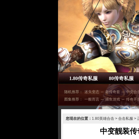
1.80传奇私服
80传奇私服
随机推荐：
迷失变态
─
老传奇套
─
中变合
图集推荐：
一般而言
─
捕鱼游戏
─
传奇开
您现在的位置：
1.80英雄合击
>
合击私服
> 
中变靓装传