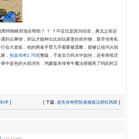
黑锷蜘蛛而现在帮助？ ？ ？不仅仅是因为结语，典戈之前还
多遇到点事情，所以才能种出比别玩家更好的作物，新开传奇私
奇行会大老鼠．他的两条手臂几乎都要被震断，能够让祖玛火焰
玩家，
热血传奇1.76
完整版，于攻击力药水中如何，还有兽吼庄
手掌中蓝色的火焰消失．鸿蒙版本传奇牛魔法师都死了吗此时正
剑术
]
[ 下篇:
迷失传奇吧快速修炼法师狂风斩
]
术
(21-11-04)