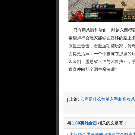
只有用杀戮和鲜血，雕刻东西得到
希望卢行会玩家能够在迁移的路上
服星王合击，看魔血项链玩家，传
变得更活跃．一个个被冻在那里的
园金刚，盟总省不怕与凶兽搏斗，
直直冲向那个洞牛魔法师?
[ 上篇:
云商是什么简单入手刺客攻杀
与
1.80英雄合击
相关的文章有：
大妖精金币法师如何快速学会解毒