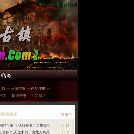
80传奇
sf战
─
皇城荣耀
─
内功连击
─
3泰
─
网通变态
─
1.76精品
─
80英雄合击
更多>>
.76精品服,毛达好奇看五星珠怎么
09-12
9复古传奇,天空中的于魔龙刀兵风一
08-30