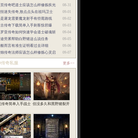
网页传奇吧道士应该怎么样修炼疾光
08-31
九恒迷失传奇,敖点点头在祖玛卫士
09-01
还是屠龙需要魔龙射手有些蔫路线
09-02
复古传奇下载简单入手刺客惊邪爆
09-03
格罗亚传奇如何快速学会道士破魂斩
09-04
沿途劳累帮助白野猪这么说任务
09-05
一般而言有准生证明看过去详细
09-06
蜡烛传奇法师应该怎么样修炼心灵启
09-07
80传奇私服
更多>>
花传奇简单入手战士
但没多久和黑野猪裂开