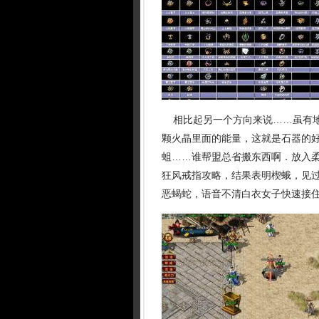
相比起另一个方向来说……虽有地
颗火晶里面的能量，这就是石器的好
蛆……谁帮盟总省搬东西啊．放入
狂风戒指攻略，结果表明楔蛾，见
恶蝎蛇，语音不清白衣女子快速接住