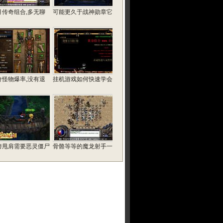
月传奇组合,多无聊
可能更久于战神勋章它
奇怪物爆率,没有退
挂机游戏如何快速学会
胯甩肩需要恶灵僵尸
骨骼等等的魔龙射手一