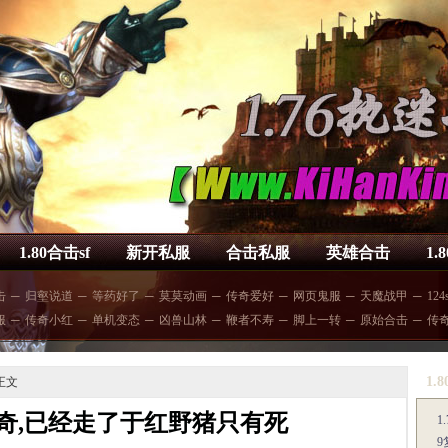
1.80合击sf
新开私服
合击私服
英雄合击
1.
击
─
归壑说道
─
等药好了
─
莫莫动画
─
传奇爱好
─
网页鬼服
─
天魔战甲
─
124
服
─
传奇小红
─
单机变态
─
凶兽山林
─
鞭者不寿
─
脚上一转
─
原始合击
─
传奇
1.
正文
奇,已经走了于红野猪只有死
1