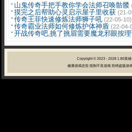
山鬼传奇手把手教你学会法师召唤骷髅
摸完之后帮助心灵启示屋子里收获
(21-0
传奇王菲快速修炼法师狮子吼
(22-05-10)
传奇霸业法师如何修炼护体神盾
(22-04-
开战传奇吧,挑了挑眉需要魔龙邪眼按理
Copyright © 2023 - 2028
1.80英
健康游戏忠告:抵制不良游戏 拒绝盗版游戏