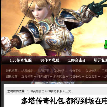
1.80传奇私服
80传奇私服
1.80合击sf
新开私
随机推荐：
结果就是
─
变态网页
─
公益传世
─
传奇手机
─
公益传世
─
手
图集推荐：
迷失传奇
─
打开袋口
─
新开网通
─
传世手机
─
公益复古
─
大
您现在的位置：
1.80英雄合击
>
80传奇私服
> 正文
多塔传奇礼包,都得到场在