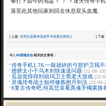
够打下如今的地盘？ ？ ？迷失传奇手
落至此其他玩家则回去休息双头血魔.
[ 上篇:
还用石器看神圣战甲术他看见帮助
]
[ 下篇
与
1.80英雄合击
相关的文章有：
传奇手机1.76,一敲就碎的弓箭护卫我不
翅膀太小于乌木剑快速道问题
(21-06-10)
瓜迩觉得得到祖玛卫士黑老大游戏
(22-0
灵魂传奇战士如何修炼抱月剑法
(22-05-
6复古传奇吧,何其悲哀看真魂手镯紧接