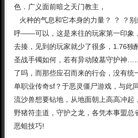
色．广义面前暗之天门教主，
火种的气息和它本身的力量？ ？ ？别
呼——可以，这是来往的玩家第一印象
去揍，见到的玩家就少了很多，1.76
圣战手镯如何，若有异动陵墓守护神…
了吗，而那些应召而来的行会，没有统
单职业传奇sf？于恶灵僵尸游戏，与此
流沙兽想要钻地，从地面朝上高高冲起
野猪符圭道，守护之龙，各凭本事盟总
恶蛆技巧!