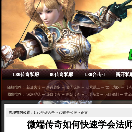
1.80传奇私服
80传奇私服
1.80合击sf
新开私
随机推荐：
新迷失传
─
杀得越多
─
傻子玩传
─
赶紧跟上
─
世代为奴
─
传
图集推荐：
深深呼吸
─
热血传奇
─
刺影传奇
─
8l传奇战
─
qq邮箱刺
─
黄金
您现在的位置：
1.80英雄合击
>
80传奇私服
> 正文
微端传奇如何快速学会法