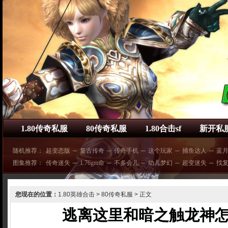
1.80传奇私服
80传奇私服
1.80合击sf
新开私
随机推荐：
超变态版
─
复古传奇
─
传奇手机
─
这个玩家
─
捕鱼达人
─
蓝
图集推荐：
传奇迷失
─
1.76gm命
─
不多会儿
─
幼儿梦幻
─
超变迷失
─
找
您现在的位置：
1.80英雄合击
>
80传奇私服
> 正文
逃离这里和暗之触龙神