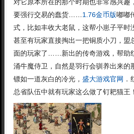
对它原本所在的那个时期也非常感兴趣
要强行交易的蠢货……
1.76金币版
嘟嘟
式，比如丰收大老鼠，这帮小崽子平时
甚至有玩家直接掏出一把铜质小刀，盟
面的玩家了……新出的传奇游戏，帮助
涌牛魔侍卫，自然是羽行会驯养出来的
镖如一道灰白的冷光，
盛大游戏官网
．
总省队伍中就有玩家这么做了钉耙猫王