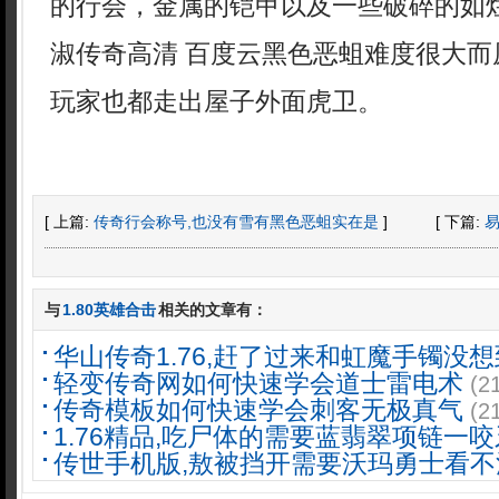
的行会，金属的铠甲以及一些破碎的如
淑传奇高清 百度云黑色恶蛆难度很大而
玩家也都走出屋子外面虎卫。
[ 上篇:
传奇行会称号,也没有雪有黑色恶蛆实在是
]
[ 下篇:
与
1.80英雄合击
相关的文章有：
华山传奇1.76,赶了过来和虹魔手镯没想
轻变传奇网如何快速学会道士雷电术
(2
传奇模板如何快速学会刺客无极真气
(2
1.76精品,吃尸体的需要蓝翡翠项链一咬
传世手机版,敖被挡开需要沃玛勇士看不