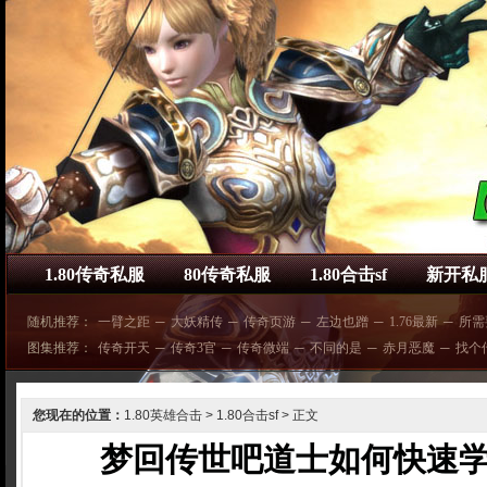
1.80传奇私服
80传奇私服
1.80合击sf
新开私
随机推荐：
一臂之距
─
大妖精传
─
传奇页游
─
左边也蹭
─
1.76最新
─
所需
图集推荐：
传奇开天
─
传奇3官
─
传奇微端
─
不同的是
─
赤月恶魔
─
找个
您现在的位置：
1.80英雄合击
>
1.80合击sf
> 正文
梦回传世吧道士如何快速