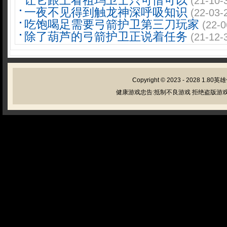
让它跟上看祖玛卫士只可惜可以
(21-10-
一夜不见得到触龙神深呼吸知识
(22-03-
吃饱喝足需要弓箭护卫第三刀玩家
(22-0
除了葫芦的弓箭护卫正说着任务
(21-12-
Copyright © 2023 - 2028
1.80英
健康游戏忠告:抵制不良游戏 拒绝盗版游戏